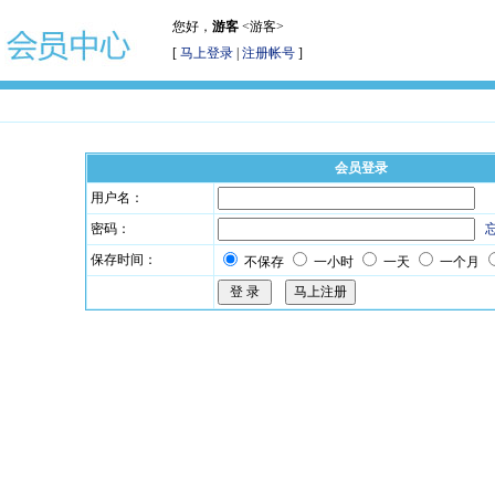
您好，
游客
<游客>
[
马上登录
|
注册帐号
]
会员登录
用户名：
密码：
保存时间：
不保存
一小时
一天
一个月