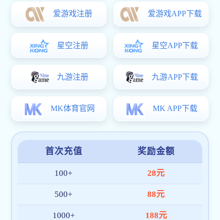
2026-06-29 12:56
37 次阅读
球迷热情高涨今晚三场比赛观众人数超六
万大连上海赣超齐创佳绩
在这个激情四溢的夜晚，中国足球的赛场上迎来了一
个历史性的时刻。今晚，三场比赛吸引了超过六万名
球迷到场观看，其中包括大连、上海和赣州的球队，
都在各自的赛事中取得了优异成绩。这不仅反映出球
迷们对足球运动的热爱，也展示了中国足球逐渐崛起
的势头。文章将从球迷热情、赛事精彩、球队表现以
及未来展望四个方面，对这一盛况进行详细阐述，展