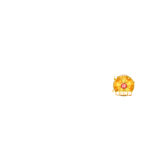
持高昂斗志。
其次，上海队在主场作战时展现出了极佳状态，他们
凭借超强团队协作和个人能力，将全场气氛推向高
潮。尤其是在最后几分钟内，通过一次绝妙传球完成
逆转，让全体观众都陷入狂欢之中。这一幕成为了今
晚最大的亮点之一，无疑给广大球迷留下深刻印象。
而赣州队则以顽强拼搏著称，他们虽处于劣势，但始
终不放弃，有效利用每一个机会进行反击。这种精神
感染了现场观众，使得即便结果未如预期，他们依旧
赢得了尊重与掌声。这种“永不放弃”的态度正是体育
精神的重要体现，也是推动中国足球进步的重要力
量。
3、球队表现突出