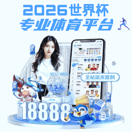
立即注册
B体育
官网 · 权威体育
数据平台
B体育 OFFICIAL WEBSITE
自2022年创立以来，
B体育
致力于为用户提供包括
NBA、英超、欧洲杯、LPL在内的热门赛事直播与数据
服务，广受用户信赖。
立即下载B体育APP