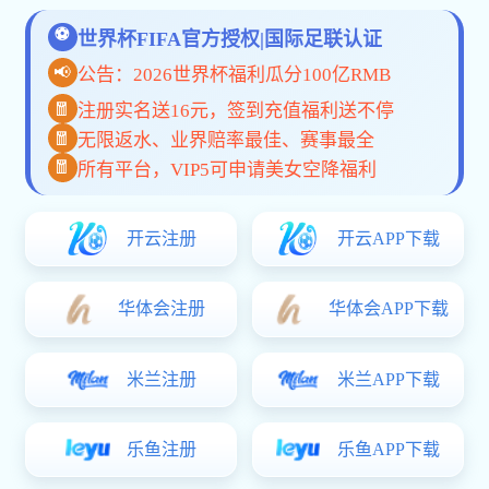
首页
/
体育新闻
/ 正文