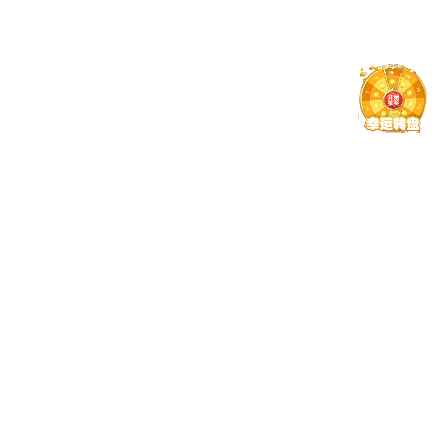
防守球员，为身后的队友创造了一次绝佳机会。这样
的配合不仅让人感受到团队精神的重要性，也彰显出
苏亚雷斯作为老将对于年轻球员成长的积极影响。
此外，在赛后采访中，多名队友都表示非常享受与苏
亚雷斯搭档踢球，他们认为这位传奇前锋总能用自己
的经验和智慧提升整支球队的水平。这种良好氛围无
疑会进一步促进球队的发展，让迈阿密国际在今后的
比赛中更加具备竞争力。
3、对球队的重要性
作为迈阿密国际的新核心，苏亚雷斯在场上的表现直
接影响着球队整体状态。他不仅仅是一个可以依靠的
大腿，更是一位能够带动全队士气的人。在这场关键
赛事之前，迈阿密国际经历了一段低迷期，而苏亚雷