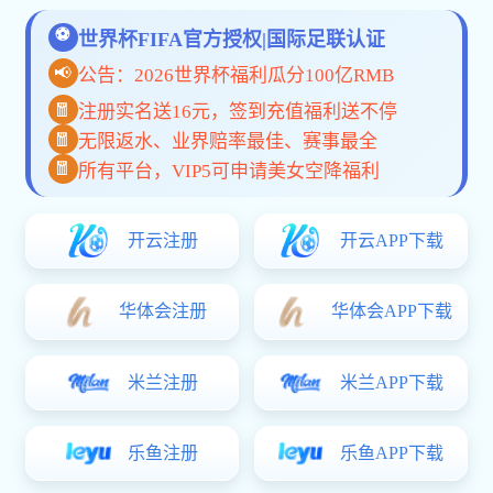
首页
/
体育新闻
/ 正文