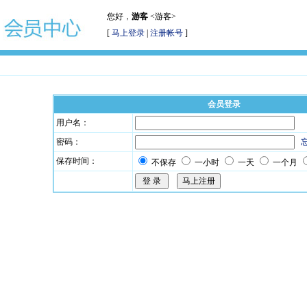
您好，
游客
<游客>
[
马上登录
|
注册帐号
]
会员登录
用户名：
密码：
保存时间：
不保存
一小时
一天
一个月